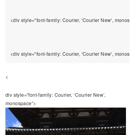
<div style="font-family: Courier, 'Courier New', monosp
<
div style=”font-family: Courier, ‘Courier New’,
monospace”>