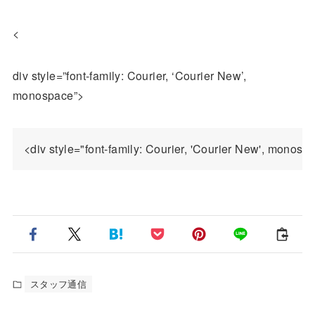
<
div style=”font-family: Courier, ‘Courier New’,
monospace”>
スタッフ通信