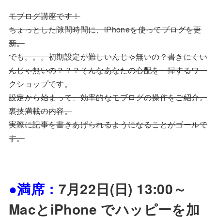
モブログ講座です！
ちょっとした隙間時間に、
iPhone
を使ってブログを更
新。
でも。。。初期設定が難しいんじゃ無いの？書きにくい
んじゃ無いの？？？そんなあなたの心配を一掃するワー
クショップです。
設定から始まって、効率的なモブログの操作をご紹介。
裏技満載の内容。
実際に記事を書きあげられるようになることがゴールで
す。
●満席：
7
月22日(日) 13:00～
MacとiPhone でハッピーを加