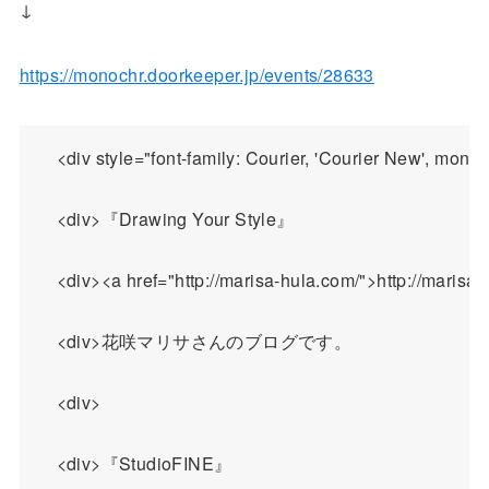
↓
https://monochr.doorkeeper.jp/events/28633
    <div style="font-family: Courier, 'Co
    <div>『Drawing Your Style』

    <div><a href="http://marisa-hula.com/">http://marisa-
    <div>花咲マリサさんのブログです。

    <div>

    <div>『StudioFINE』
