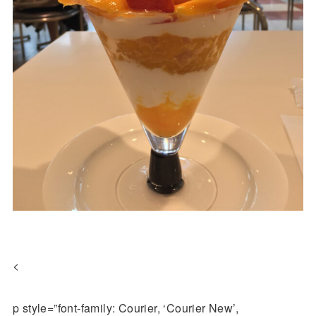
<
p style=”font-family: Courier, ‘Courier New’,