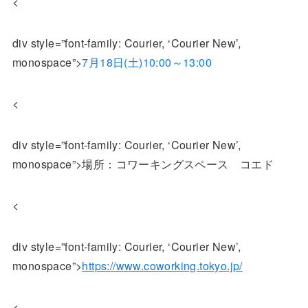
<
div style=”font-family: Courier, ‘Courier New’,
monospace”>
7月18日(土)10:00～13:00
<
div style=”font-family: Courier, ‘Courier New’,
monospace”>場所：コワーキングスペース コエド
<
div style=”font-family: Courier, ‘Courier New’,
monospace”>
https://www.coworking.tokyo.jp/
<