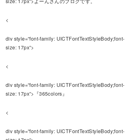
size: 17px”>よーんさんのブログです。
<
div style=”font-family: UICTFontTextStyleBody;font-
size: 17px”>
<
div style=”font-family: UICTFontTextStyleBody;font-
size: 17px”>『365colors』
<
div style=”font-family: UICTFontTextStyleBody;font-
size: 17px”>