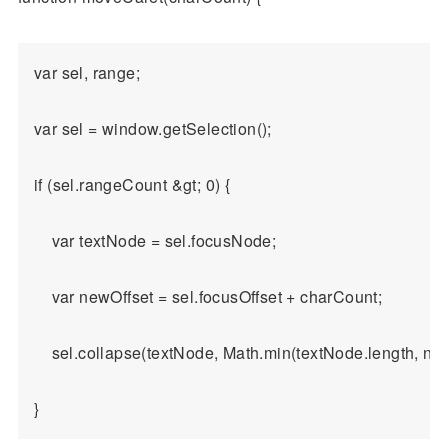
var sel, range;

var sel = window.getSelection();

if (sel.rangeCount &gt; 0) {

    var textNode = sel.focusNode;

    var newOffset = sel.focusOffset + charCount;

    sel.collapse(textNode, Math.min(textNode.length, newO