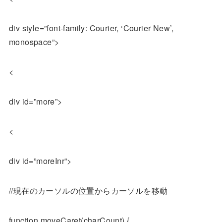
div style=”font-family: Courier, ‘Courier New’,
monospace”>
<
div id=”more”>
<
div id=”moreInr”>
//現在のカーソルの位置からカーソルを移動
function moveCaret(charCount) {