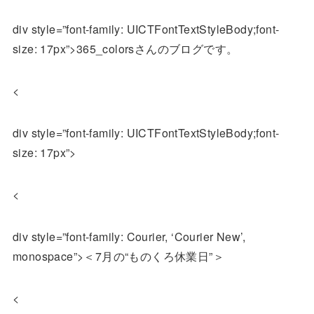
div style=”font-family: UICTFontTextStyleBody;font-
size: 17px”>365_colorsさんのブログです。
<
div style=”font-family: UICTFontTextStyleBody;font-
size: 17px”>
<
div style=”font-family: Courier, ‘Courier New’,
monospace”>＜7月の“ものくろ休業日”＞
<