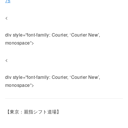
75
<
div style=”font-family: Courier, ‘Courier New’,
monospace”>
<
div style=”font-family: Courier, ‘Courier New’,
monospace”>
【東京：親指シフト道場】