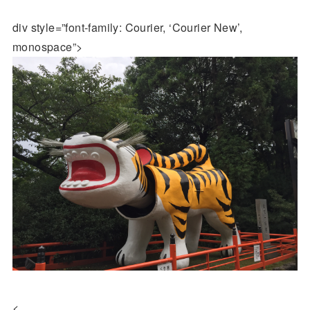
div style=”font-family: Courier, ‘Courier New’,
monospace”>
<