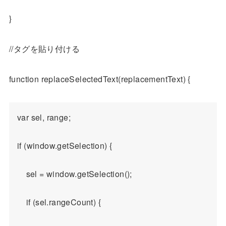
}
//タグを貼り付ける
function replaceSelectedText(replacementText) {
var sel, range;

if (window.getSelection) {

    sel = window.getSelection();

    if (sel.rangeCount) {
