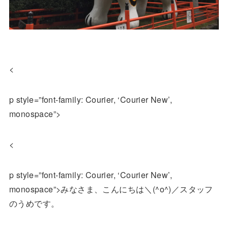
<
p style=”font-family: Courier, ‘Courier New’,
monospace”>
<
p style=”font-family: Courier, ‘Courier New’,
monospace”>みなさま、こんにちは＼(^o^)／スタッフ
のうめです。