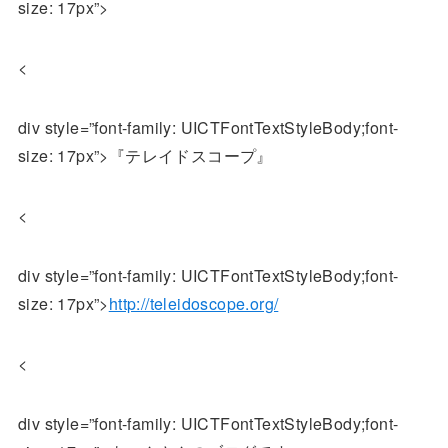
size: 17px”>
<
div style=”font-family: UICTFontTextStyleBody;font-
size: 17px”>『テレイドスコープ』
<
div style=”font-family: UICTFontTextStyleBody;font-
size: 17px”>
http://teleidoscope.org/
<
div style=”font-family: UICTFontTextStyleBody;font-