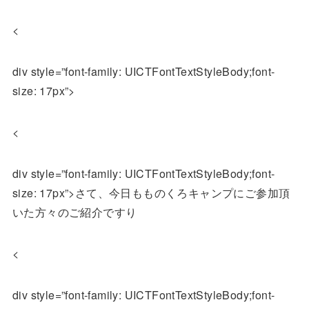
<
div style=”font-family: UICTFontTextStyleBody;font-
size: 17px”>
<
div style=”font-family: UICTFontTextStyleBody;font-
size: 17px”>さて、今日もものくろキャンプにご参加頂
いた方々のご紹介ですり
<
div style=”font-family: UICTFontTextStyleBody;font-