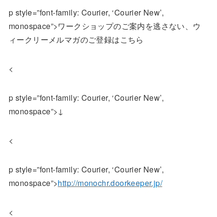
p style=”font-family: Courier, ‘Courier New’,
monospace”>ワークショップのご案内を逃さない、ウ
ィークリーメルマガのご登録はこちら
<
p style=”font-family: Courier, ‘Courier New’,
monospace”>↓
<
p style=”font-family: Courier, ‘Courier New’,
monospace”>
http://monochr.doorkeeper.jp/
<