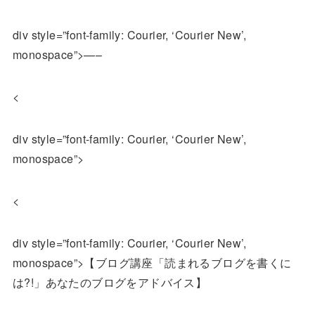
div style=”font-family: Courier, ‘Courier New’,
monospace”>—–
<
div style=”font-family: Courier, ‘Courier New’,
monospace”>
<
div style=”font-family: Courier, ‘Courier New’,
monospace”>【ブログ講座「読まれるブログを書くに
は?!」あなたのブログをアドバイス】