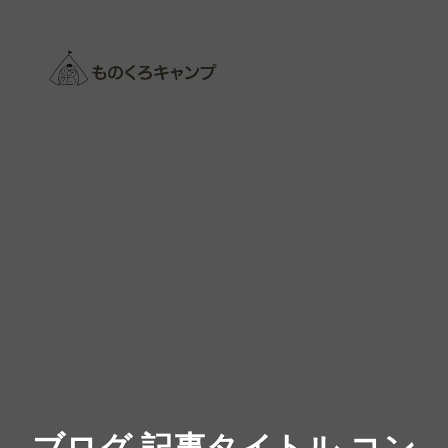
ものくろキャンプ
ブログ 記事タイトル コン